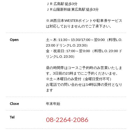
ＪＲ 広島駅 徒歩3分
ＪＲ山陽新幹線 東広島駅 徒歩3分
※JR西日本WESTERポイントや駐車券サービス
は対応しておりませんのでご了承下さい。
Open
土～木: 11:30～15:30/17:00～翌0:00 （料理L.O.
23:00 ドリンクL.O. 23:30）
金・祝前日: 17:00～翌0:00 （料理L.O. 23:00 ド
リンクL.O. 23:30）
昼の時間帯はコースご予約時のみ営業いたしま
す。3日前の21時までにご予約くださいませ。
※土～木曜日のみ受付（金曜日受付不可）
お電話での問い合わせは14時以降の受付となり
ます
Close
年末年始
Tel
08-2264-2086