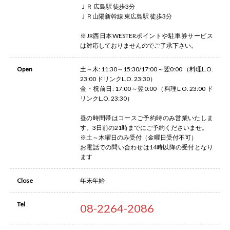
ＪＲ 広島駅 徒歩3分
ＪＲ山陽新幹線 東広島駅 徒歩3分
※JR西日本WESTERポイントや駐車券サービス
は対応しておりませんのでご了承下さい。
Open
土～木: 11:30～15:30/17:00～翌0:00 （料理L.O.
23:00 ドリンクL.O. 23:30）
金・祝前日: 17:00～翌0:00 （料理L.O. 23:00 ド
リンクL.O. 23:30）
昼の時間帯はコースご予約時のみ営業いたしま
す。3日前の21時までにご予約くださいませ。
※土～木曜日のみ受付（金曜日受付不可）
お電話での問い合わせは14時以降の受付となり
ます
Close
年末年始
Tel
08-2264-2086