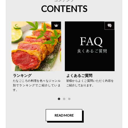
CONTENTS
ランキング
よくあるご質問
初め
をご堪
たなごころの料理を色々なジャンル
皆様からよくご質問いただく内容を
初め
介致し
別でランキングでご紹介していま
ご紹介しております。
能い
す。
ます。
READ MORE