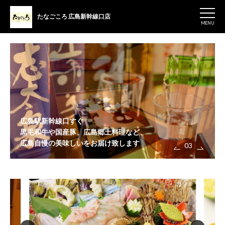
たなごころ
広島新幹線口店
MENU
広島駅新幹線口すぐ
黒毛和牛や国産豚、広島郷土料理など、
広島自慢の美味しいをお届け致します
03