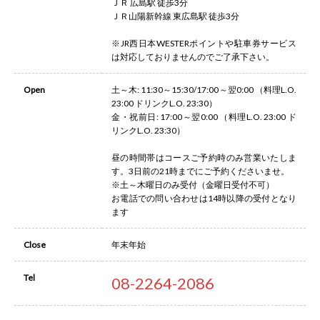
ＪＲ 広島駅 徒歩3分
ＪＲ山陽新幹線 東広島駅 徒歩3分
※JR西日本WESTERポイントや駐車券サービス
は対応しておりませんのでご了承下さい。
Open
土～木: 11:30～15:30/17:00～翌0:00 （料理L.O.
23:00 ドリンクL.O. 23:30）
金・祝前日: 17:00～翌0:00 （料理L.O. 23:00 ド
リンクL.O. 23:30）
昼の時間帯はコースご予約時のみ営業いたしま
す。3日前の21時までにご予約くださいませ。
※土～木曜日のみ受付（金曜日受付不可）
お電話での問い合わせは14時以降の受付となり
ます
Close
年末年始
Tel
08-2264-2086