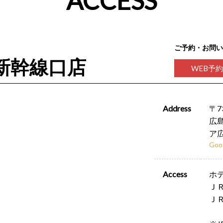
ACCESS
ご予約・お問い
新幹線口店
WEB予
Address
〒7
広
ア広
Goo
Access
ホ
ＪＲ
Ｊ