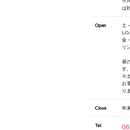
※
は
Open
土～
L.O
金・
リン
昼
す
※
お
り
Close
年
Tel
08