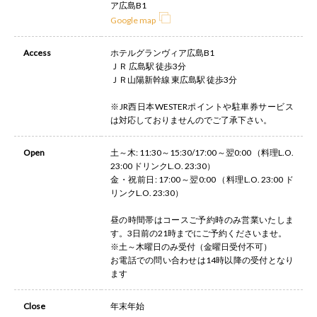
ア広島B1
Google map
Access
ホテルグランヴィア広島B1
ＪＲ 広島駅 徒歩3分
ＪＲ山陽新幹線 東広島駅 徒歩3分
※JR西日本WESTERポイントや駐車券サービス
は対応しておりませんのでご了承下さい。
Open
土～木: 11:30～15:30/17:00～翌0:00 （料理L.O.
23:00 ドリンクL.O. 23:30）
金・祝前日: 17:00～翌0:00 （料理L.O. 23:00 ド
リンクL.O. 23:30）
昼の時間帯はコースご予約時のみ営業いたしま
す。3日前の21時までにご予約くださいませ。
※土～木曜日のみ受付（金曜日受付不可）
お電話での問い合わせは14時以降の受付となり
ます
Close
年末年始