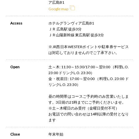
ア広島B1
Google map
Access
ホテルグランヴィア広島B1
ＪＲ 広島駅 徒歩3分
ＪＲ山陽新幹線 東広島駅 徒歩3分
※JR西日本WESTERポイントや駐車券サービス
は対応しておりませんのでご了承下さい。
Open
土～木: 11:30～15:30/17:00～翌0:00 （料理L.O.
23:00 ドリンクL.O. 23:30）
金・祝前日: 17:00～翌0:00 （料理L.O. 23:00 ド
リンクL.O. 23:30）
昼の時間帯はコースご予約時のみ営業いたしま
す。3日前の21時までにご予約くださいませ。
※土～木曜日のみ受付（金曜日受付不可）
お電話での問い合わせは14時以降の受付となり
ます
Close
年末年始