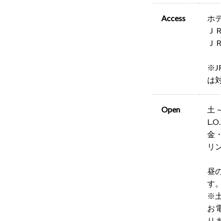
Access
ホ
ＪＲ
Ｊ
※
は
Open
土～
L.O
金・
リン
昼
す
※
お
り